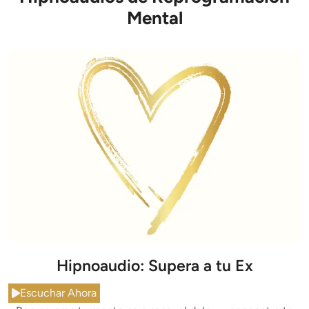
Mental
Hipnoaudio: Supera a tu Ex
Escuchar Ahora