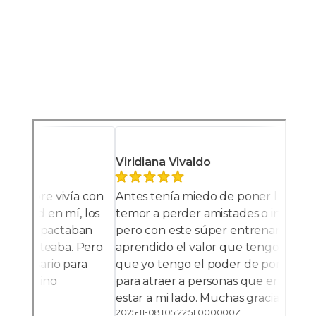
Comenzar mi
Transformación
Al Realizar Tu Compra Estarás Aceptando Las 
Condiciones Y 
Políticas Del Servicio
, y el 
Consentimiento 
Informado