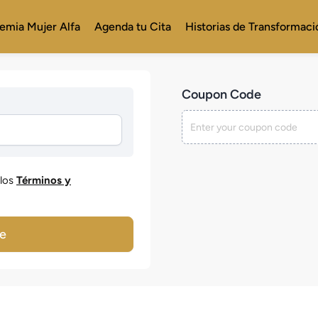
emia Mujer Alfa
Agenda tu Cita
Historias de Transformaci
Coupon Code
los
Términos y
e